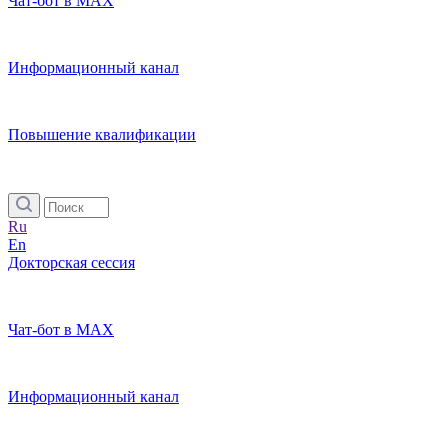
Чат-бот в MAX
Информационный канал
Повышение квалификации
Ru
En
Докторская сессия
Чат-бот в MAX
Информационный канал