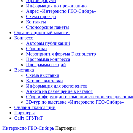
Архив форума
Информация по проживанию
Адрес «Интерэкспо ГЕО-Сибирь»
Схема проезда
Контакты
Спонсорские пакеты
Организационный комитет
Конгресс
Авторам публикаций
Сборники
Мероприятия форума Экспоцентр
Программа конгресса
Программы секций
Выставка
Схема выставки
Каталог выставки
Информация для экспонентов
Анкета на размещение в каталог
Сбор информации о компании-экспоненте для онла
3D-тур по выставке «Интерэкспо ГЕО-Сибирь»
Онлайн-трансляции
Партнеры
Сайт СГУГиТ
Интерэкспо ГЕО-Сибирь
Партнеры