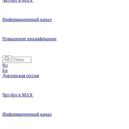
Чат-бот в MAX
Информационный канал
Повышение квалификации
Ru
En
Докторская сессия
Чат-бот в MAX
Информационный канал