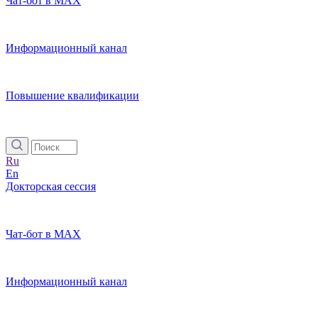
Чат-бот в MAX
Информационный канал
Повышение квалификации
Ru
En
Докторская сессия
Чат-бот в MAX
Информационный канал