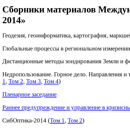
Сборники материалов Междун
2014»
Геодезия, геоинформатика, картография, маркше
Глобальные процессы в региональном измерении:
Дистанционные методы зондирования Земли и ф
Недропользование. Горное дело. Направления и 
1
,
Том 2
,
Том 3
,
Том 4
)
Пленарное заседание
Раннее предупреждение и управление в кризисн
СибОптика-2014 (
Том 1
,
Том 2
)