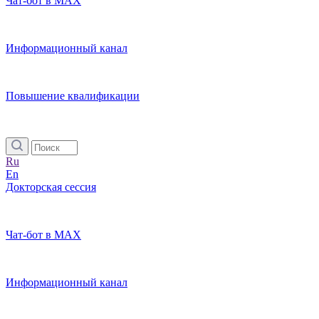
Чат-бот в MAX
Информационный канал
Повышение квалификации
Ru
En
Докторская сессия
Чат-бот в MAX
Информационный канал