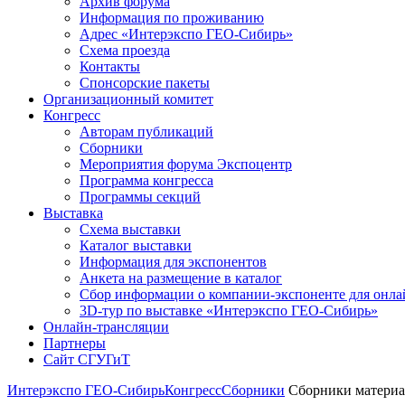
Архив форума
Информация по проживанию
Адрес «Интерэкспо ГЕО-Сибирь»
Схема проезда
Контакты
Спонсорские пакеты
Организационный комитет
Конгресс
Авторам публикаций
Сборники
Мероприятия форума Экспоцентр
Программа конгресса
Программы секций
Выставка
Схема выставки
Каталог выставки
Информация для экспонентов
Анкета на размещение в каталог
Сбор информации о компании-экспоненте для онла
3D-тур по выставке «Интерэкспо ГЕО-Сибирь»
Онлайн-трансляции
Партнеры
Сайт СГУГиТ
Интерэкспо ГЕО-Сибирь
Конгресс
Сборники
Сборники материа