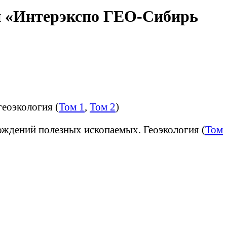
и «Интерэкспо ГЕО-Сибирь
еоэкология (
Том 1
,
Том 2
)
ождений полезных ископаемых. Геоэкология (
Том