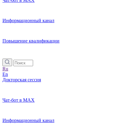
Чат-бот в MAX
Информационный канал
Повышение квалификации
Ru
En
Докторская сессия
Чат-бот в MAX
Информационный канал