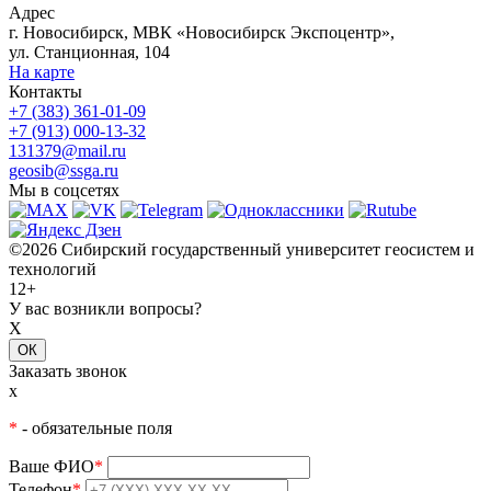
Адрес
г. Новосибирск, МВК «Новосибирск Экспоцентр»,
ул. Станционная, 104
На карте
Контакты
+7 (383) 361-01-09
+7 (913) 000-13-32
131379@mail.ru
geosib@ssga.ru
Мы в соцсетях
©2026 Сибирский государственный университет геосистем и
технологий
12+
У вас возникли вопросы?
X
ОК
Заказать звонок
x
*
- обязательные поля
Ваше ФИО
*
Телефон
*