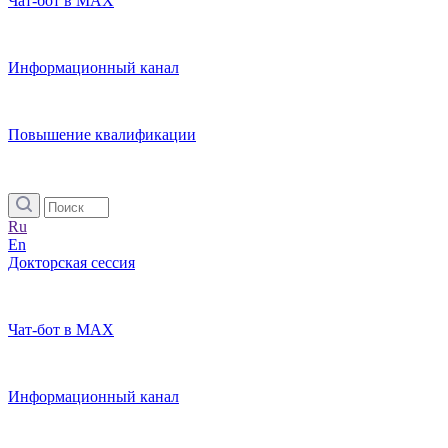
Чат-бот в MAX
Информационный канал
Повышение квалификации
Ru
En
Докторская сессия
Чат-бот в MAX
Информационный канал