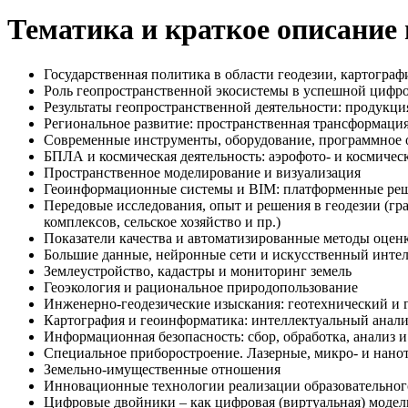
Тематика и краткое описание
Государственная политика в области геодезии, картогр
Роль геопространственной экосистемы в успешной цифр
Результаты геопространственной деятельности: продукци
Региональное развитие: пространственная трансформация
Современные инструменты, оборудование, программное 
БПЛА и космическая деятельность: аэрофото- и космичес
Пространственное моделирование и визуализация
Геоинформационные системы и BIM: платформенные решен
Передовые исследования, опыт и решения в геодезии (гр
комплексов, сельское хозяйство и пр.)
Показатели качества и автоматизированные методы оцен
Большие данные, нейронные сети и искусственный инте
Землеустройство, кадастры и мониторинг земель
Геоэкология и рациональное природопользование
Инженерно-геодезические изыскания: геотехнический и г
Картография и геоинформатика: интеллектуальный анал
Информационная безопасность: сбор, обработка, анализ 
Специальное приборостроение. Лазерные, микро- и нано
Земельно-имущественные отношения
Инновационные технологии реализации образовательного 
Цифровые двойники – как цифровая (виртуальная) модель