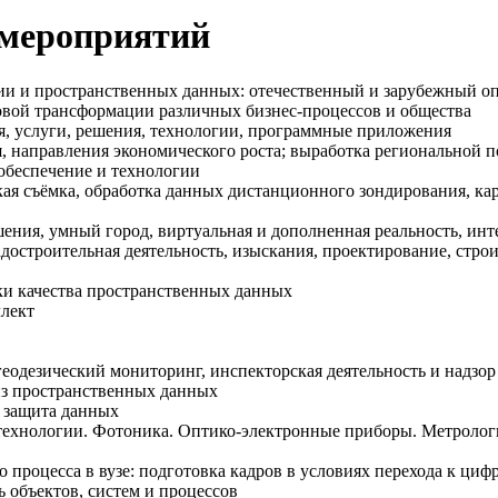
 мероприятий
афии и пространственных данных: отечественный и зарубежный о
овой трансформации различных бизнес-процессов и общества
я, услуги, решения, технологии, программные приложения
, направления экономического роста; выработка региональной 
обеспечение и технологии
кая съёмка, обработка данных дистанционного зондирования, к
ия, умный город, виртуальная и дополненная реальность, инт
адостроительная деятельность, изыскания, проектирование, стро
ки качества пространственных данных
ллект
еодезический мониторинг, инспекторская деятельность и надзор
из пространственных данных
и защита данных
технологии. Фотоника. Оптико-электронные приборы. Метролог
процесса в вузе: подготовка кадров в условиях перехода к циф
 объектов, систем и процессов