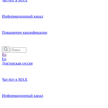
Чат-бот в MAX
Информационный канал
Повышение квалификации
Ru
En
Докторская сессия
Чат-бот в MAX
Информационный канал