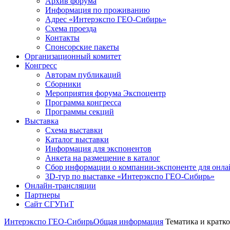
Архив форума
Информация по проживанию
Адрес «Интерэкспо ГЕО-Сибирь»
Схема проезда
Контакты
Спонсорские пакеты
Организационный комитет
Конгресс
Авторам публикаций
Сборники
Мероприятия форума Экспоцентр
Программа конгресса
Программы секций
Выставка
Схема выставки
Каталог выставки
Информация для экспонентов
Анкета на размещение в каталог
Сбор информации о компании-экспоненте для онла
3D-тур по выставке «Интерэкспо ГЕО-Сибирь»
Онлайн-трансляции
Партнеры
Сайт СГУГиТ
Интерэкспо ГЕО-Сибирь
Общая информация
Тематика и кратк